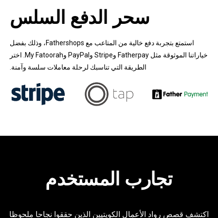
سحر الدفع السلس
استمتع بتجربة دفع خالية من المتاعب مع Fathershops، وذلك بفضل
خياراتنا الموثوقة مثل Fatherpay وStripe وPayPal وMy Fatoorah. اختر
الطريقة التي تناسبك لرحلة معاملات سلسة وآمنة.
تجارب المستخدم
اكتشف قصص رواد الأعمال الكويتيين الذين حققوا نجاحا ملحوظا