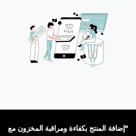
"إضافة المنتج بكفاءة ومراقبة المخزون مع