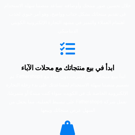
خلال تحسين صور منتجك وأوصافه. تساعد منصتنا سهلة الاستخدام
في تقديم منتجاتك بشكل جذاب وواضح، وهو أمر حيوي لجذب
اهتمام العملاء والتميز في مشهد التجارة الإلكترونية الكويتي
الديناميكي.
ابدأ في بيع منتجاتك مع محلات الآباء
ابدأ ببيع منتجاتك عبر الإنترنت دون عناء مع Fathershops. تم
تصميم منصتنا سهلة الاستخدام لمساعدتك على بدء رحلة التجارة
الإلكترونية الخاصة بك في الكويت. سواء كنت مبتدئًا أو متمرسًا،
تعمل شركة Fathershops على تبسيط العملية، مما يجعل من
السهل عرض منتجاتك وبيعها.