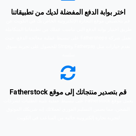
اختر بوابة الدفع المفضلة لديك من تطبيقاتنا
قم بتخصيص موقع التجارة الإلكترونية الخاص بك في الكويت عن
طريق اختيار بوابة الدفع التي تناسب عملك من تطبيقاتنا المتكاملة.
تعمل شركة Fathershops على تبسيط عملية معالجة الدفع، حيث
تقدم خيارات مثل Fatherpay وStripe للحصول على تجربة تسوق
سلسة.
قم بتصدير منتجاتك إلى موقع Fatherstock
يعمل موقع Fatherstock على تبسيط عملية تلبية الطلبات لشركات
الشحن، مما يضمن التسليم الفوري لعملائك. إنه شريكك الموثوق
لتجربة تجارة إلكترونية خالية من المتاعب في الكويت.